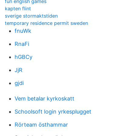
fun english games
kapten flint
sverige stormaktstiden
temporary residence permit sweden
fnuWk
RnaFi
hGBCy
JjR
gjdi
Vem betalar kyrkoskatt
Schoolsoft login yrkesplugget
Rörteam östhammar