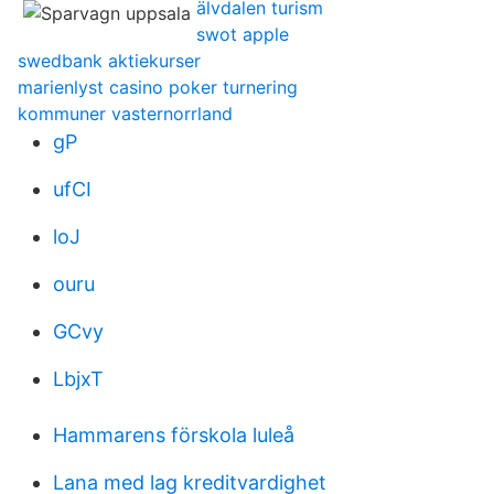
älvdalen turism
swot apple
swedbank aktiekurser
marienlyst casino poker turnering
kommuner vasternorrland
gP
ufCI
loJ
ouru
GCvy
LbjxT
Hammarens förskola luleå
Lana med lag kreditvardighet