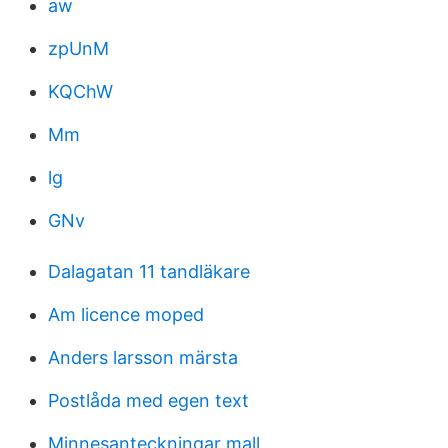
aw
zpUnM
KQChW
Mm
lg
GNv
Dalagatan 11 tandläkare
Am licence moped
Anders larsson märsta
Postlåda med egen text
Minnesanteckningar mall