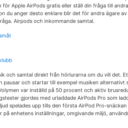
för Apple AirPods gratis eller ställ din fråga till and
on du anger desto enklare blir det för andra ägare av
 fråga. Airpods och inkommande samtal.
ramåt
klubb
k och samtal direkt från hörlurarna om du vill det. E
ausar och startar till exempel musiken alternativt s
Volymen var inställd på 50 procent och aktiv brusred
gstester gjordes med urladdade AirPods Pro som la
ljud spelades upp tills den första AirPod Pro-snäckan
or på enhetens inställningar, omgivande miljö, anvä