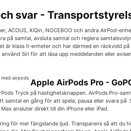
ch svar - Transportstyrel
uer, ACOUS, XiQin, NOCEBOO och andra AirPod-enhet
ra på samtal, avsluta samtal och reglera samtalsvoly
t är klass II-enheter och har därmed en räckvidd p
te använd Siri för att läsa upp meddelanden eller avi
Apple AirPods Pro - GoP
rPods Tryck på hastighetsknappen. AirPods Pro-samt
ett samtal en gång för att spela, pausa eller svara på 
Max ansluter direkt till din iPhone eller iPad.
ring för mer fängslande ljud. Transparens så att du 