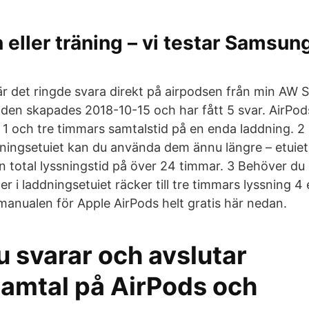
 eller träning – vi testar Samsun
är det ringde svara direkt på airpodsen från min AW S
den skapades 2018-10-15 och har fått 5 svar. AirPod
 1 och tre timmars samtalstid på en enda laddning. 2
dningsetuiet kan du använda dem ännu längre – etuiet 
n total lyssningstid på över 24 timmar. 3 Behöver du 
r i laddningsetuiet räcker till tre timmars lyssning 4 
 manualen för Apple AirPods helt gratis här nedan.
 svarar och avslutar
samtal på AirPods och