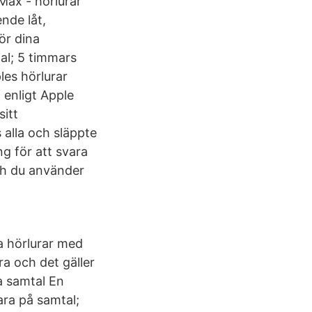
Max - hörlurar
nde låt,
ör dina
tal; 5 timmars
les hörlurar
 enligt Apple
sitt
alla och släppte
g för att svara
ch du använder
ga hörlurar med
ra och det gäller
a samtal En
ra på samtal;