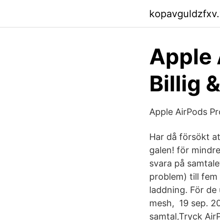
kopavguldzfxv
Apple 
Billig 
Apple AirPods Pr
Har då försökt a
galen! för mindre
svara på samtalet
problem) till fem
laddning. För d
mesh, 19 sep. 20
samtal,Tryck AirP