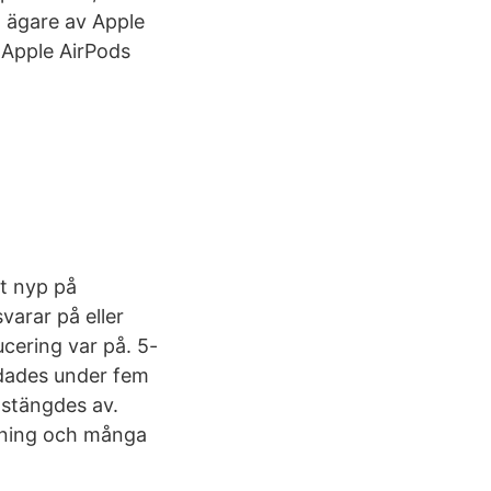
ra ägare av Apple
 Apple AirPods
tt nyp på
varar på eller
ucering var på. 5-
ddades under fem
 stängdes av.
ndning och många