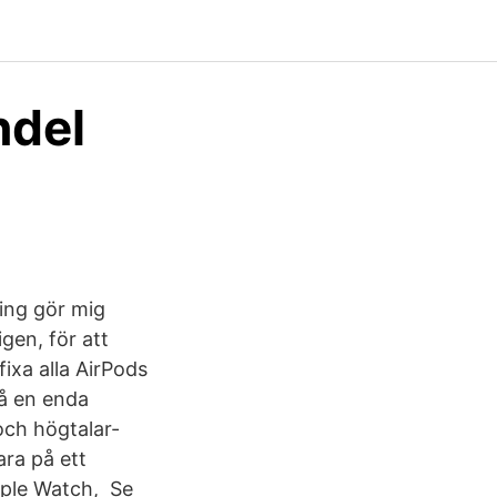
ndel
ing gör mig
gen, för att
ixa alla AirPods
på en enda
ch högtalar-
ara på ett
Apple Watch, Se