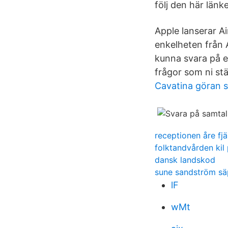
följ den här länke
Apple lanserar Ai
enkelheten från 
kunna svara på er
frågor som ni stä
Cavatina göran s
receptionen åre fjä
folktandvården kil
dansk landskod
sune sandström s
lF
wMt