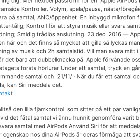
ing dig. Mer flexibel passform för en Apple AirPods 
amsida Kontroller. Volym, spela/​pausa, nästa/föregåe
vara på samtal, ANC/öppenhet En inbyggd mikrofon f
ttentålig; Kontroll för att styra musik eller svara sam
addning; Smidig trådlös anslutning 23 dec. 2016 — App
en här och det finns så mycket att gilla så lyckas man
ing av musik och 2h samtalstid. Vill man svara mitt i 
r det bara att dubbelknacka på Apple förvånade oss 
tagets första hörlurar Under ett samtal, tryck en gån
ommande samtal och​ 21/11/ · När du får ett samtal o
s, kan Siri meddela det.
ntakt
ltså den lilla fjärrkontroll som sitter på ett par vanli
 vid det fåtal samtal vi ännu hunnit genomföra varit b
svara samtal med AirPods Använd Siri för att meddel
egenskap hos dina AirPods är deras förmåga att sva