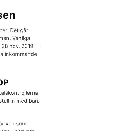
sen
er. Det går
men. Vanliga
å 28 nov. 2019 —
sera inkommande
OP
alskontrollerna
Ställ in med bara
hör vad som