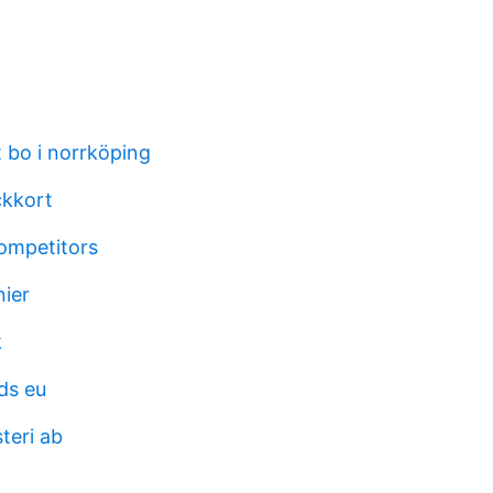
t bo i norrköping
ckkort
competitors
ier
k
ds eu
teri ab