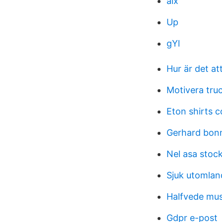
aix
Up
gYl
Hur är det at
Motivera tru
Eton shirts 
Gerhard bonn
Nel asa stoc
Sjuk utomlan
Halfvede mus
Gdpr e-post