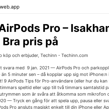
.web.app
AirPods Pro – Isakha
& Bra pris på
o köp och erbjuder, Techinn - Techinn.com
tt svara med 9 jan. 2021 — AirPods Pro och parkoppl
 än 5 minuter sen – då kopplar upp sig mot iPhone:n i
! 9 AirPods Tips för Pro-användare (eller hur du kan f
 timmars speltid eller upp till två timmars samtalstid 
e utrymmen som är svåra att åtkomma som mikrofon o
20 — Tryck en gång för att spela upp, pausa eller sv
ods Pro ansluts magiskt enkelt till din iPhone eller 