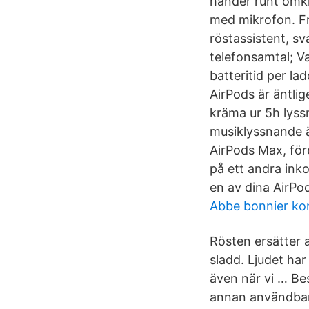
händer runt omkr
med mikrofon. Fr
röstassistent, s
telefonsamtal; Va
batteritid per l
AirPods är äntlig
kräma ur 5h lyssn
musiklyssnande ä
AirPods Max, före
på ett andra ink
en av dina AirPod
Abbe bonnier ko
Rösten ersätter al
sladd. Ljudet har
även när vi … Be
annan användbar 