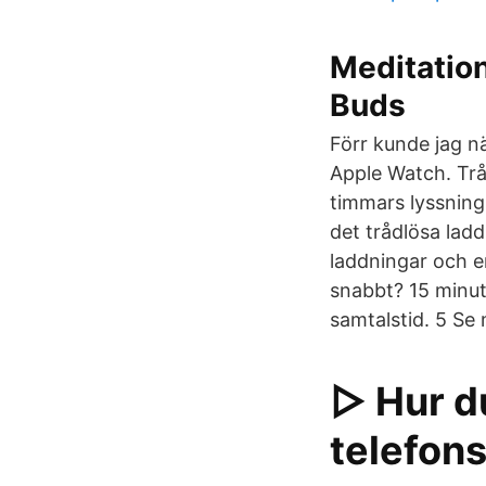
Meditation
Buds
Förr kunde jag n
Apple Watch. Trå
timmars lyssning
det trådlösa lad
laddningar och e
snabbt? 15 minute
samtalstid. 5 Se
▷ Hur du
telefon