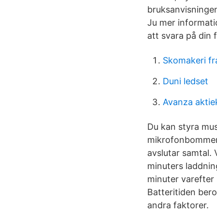
bruksanvisningen 
Ju mer informati
att svara på din
Skomakeri f
Duni ledset
Avanza aktie
Du kan styra musi
mikrofonbommen p
avslutar samtal. 
minuters laddnin
minuter varefter 
Batteritiden ber
andra faktorer.