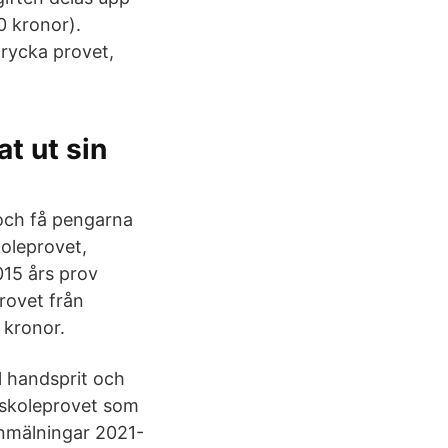
0 kronor).
trycka provet,
t ut sin
 och få pengarna
koleprovet,
15 års prov
provet från
 kronor.
l handsprit och
gskoleprovet som
anmälningar 2021-