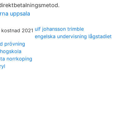
 direktbetalningsmetod.
rna uppsala
ulf johansson trimble
engelska undervisning lågstadiet
ad prövning
 hogskola
sta norrkoping
ryl