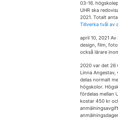
03-16. högskolepr
UHR ska redovis
2021. Totalt ant
Tillverka tvål av 
april 10, 2021 A
design, film, foto
också lärare ino
2020 var det 26 6
Linna Angestav, 
delas normalt me
högskolor. Högsk
fördelas mellan
kostar 450 kr oc
anmälningsavgift
anmälningsdagen 