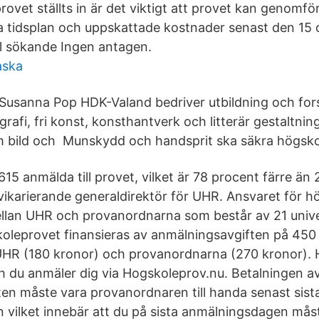
ovet ställts in är det viktigt att provet kan genomfö
a tidsplan och uppskattade kostnader senast den 15
al sökande Ingen antagen.
aska
v Susanna Pop HDK-Valand bedriver utbildning och fo
grafi, fri konst, konsthantverk och litterär gestaltning
m bild och Munskydd och handsprit ska säkra högsko
15 anmälda till provet, vilket är 78 procent färre än
vikarierande generaldirektör för UHR. Ansvaret för 
llan UHR och provanordnarna som består av 21 unive
oleprovet finansieras av anmälningsavgiften på 45
 UHR (180 kronor) och provanordnarna (270 kronor).
h du anmäler dig via Hogskoleprov.nu. Betalningen a
en måste vara provanordnaren till handa senast sist
vilket innebär att du på sista anmälningsdagen mås