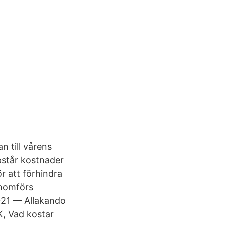
n till vårens
pstår kostnader
r att förhindra
enomförs
021 — Allakando
K, Vad kostar