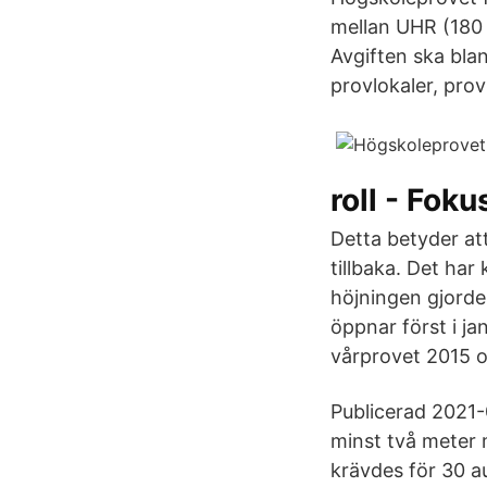
mellan UHR (180 
Avgiften ska bla
provlokaler, pro
roll - Foku
Detta betyder at
tillbaka. Det har
höjningen gjorde
öppnar först i ja
vårprovet 2015 o
Publicerad 2021-
minst två meter 
krävdes för 30 a