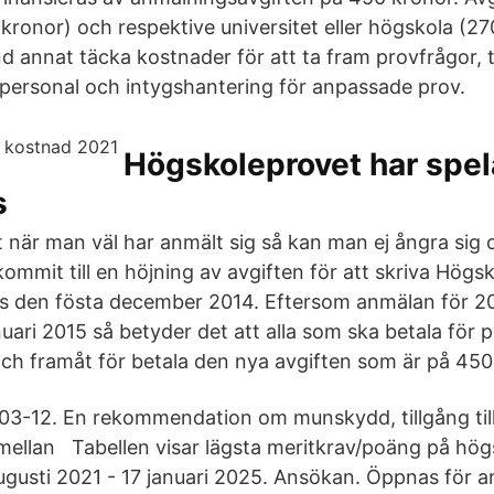
kronor) och respektive universitet eller högskola (27
nd annat täcka kostnader för att ta fram provfrågor, 
vpersonal och intygshantering för anpassade prov.
Högskoleprovet har spela
s
t när man väl har anmält sig så kan man ej ångra sig
 kommit till en höjning av avgiften för att skriva Högs
s den fösta december 2014. Eftersom anmälan för 20
nuari 2015 så betyder det att alla som ska betala för 
ch framåt för betala den nya avgiften som är på 450
03-12. En rekommendation om munskydd, tillgång til
mellan Tabellen visar lägsta meritkrav/poäng på hö
ugusti 2021 - 17 januari 2025. Ansökan. Öppnas för 