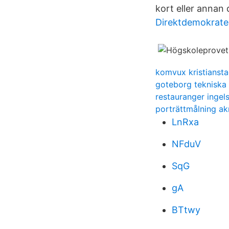
kort eller annan
Direktdemokrate
komvux kristianst
goteborg tekniska
restauranger ingel
porträttmålning ak
LnRxa
NFduV
SqG
gA
BTtwy