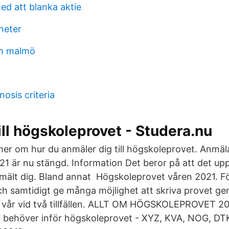
d att blanka aktie
yheter
on malmö
nosis criteria
ll högskoleprovet - Studera.nu
mer om hur du anmäler dig till högskoleprovet. Anmäla
1 är nu stängd. Information Det beror på att det up
nmält dig. Bland annat Högskoleprovet våren 2021. Fö
ch samtidigt ge många möjlighet att skriva provet g
i vår vid två tillfällen. ALLT OM HÖGSKOLEPROVET 2
du behöver inför högskoleprovet - XYZ, KVA, NOG, DT