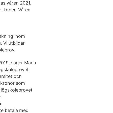
ras våren 2021.
 oktober Våren
rskning inom
. Vi utbildar
leprov.
 2019, säger Maria
högskoleprovet
rsitet och
0 kronor som
 Högskoleprovet
v
a
te betala med