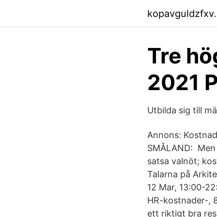
kopavguldzfxv
Tre hö
2021 P
Utbilda sig till 
Annons: Kostnad p
SMÅLAND: Men at
satsa valnöt; ko
Talarna på Arkit
12 Mar, 13:00-2
HR-kostnader-, 8
ett riktigt bra r