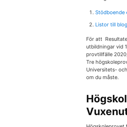
Stödboende 
Listor till blo
För att Resultate
utbildningar vid 
provtillfälle 20
Tre högskolepro
Universitets- oc
om du måste.
Högskol
Vuxenut
Högskoleprovet f