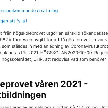
ensamkommande ersättning
ggen att fylla i
t från högskoleprovet utgör en särskild sökandekatego
1982 infördes en avgift för att få göra provet. in var
20, som ställdes in med anledning av Coronavirusutbro
v planeras för 2021. HÖGSKOLAN2020-10-09. Regering
h högskolerådet, UHR, att redovisa vad som behöver
eprovet våren 2021 -
bildningen
inansieras av anmälningsavgiften på 450 kronor. Avg