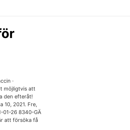
för
ccin ·
möjligtvis att
a den efteråt!
 10, 2021. Fre,
21-01-26 8340-GÄ
 att försöka få