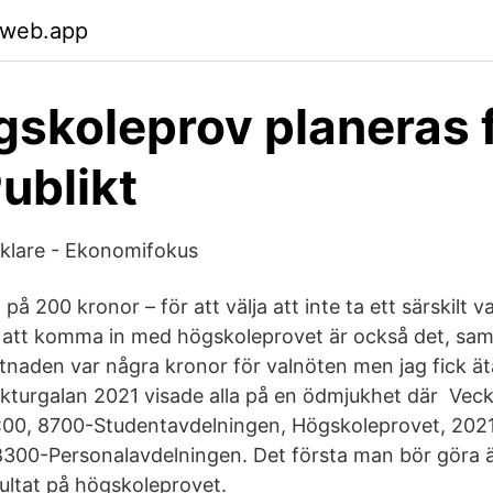
.web.app
gskoleprov planeras 
ublikt
mäklare - Ekonomifokus
å 200 kronor – för att välja att inte ta ett särskilt va
t komma in med högskoleprovet är också det, samt 
stnaden var några kronor för valnöten men jag fick ät
ekturgalan 2021 visade alla på en ödmjukhet där Vecka
2:00, 8700-Studentavdelningen, Högskoleprovet, 20
300-Personalavdelningen. Det första man bör göra är
esultat på högskoleprovet.