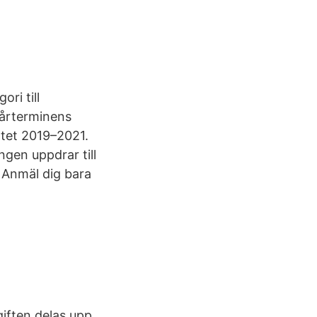
ri till
 vårterminens
ttet 2019–2021.
en uppdrar till
 Anmäl dig bara
iften delas upp