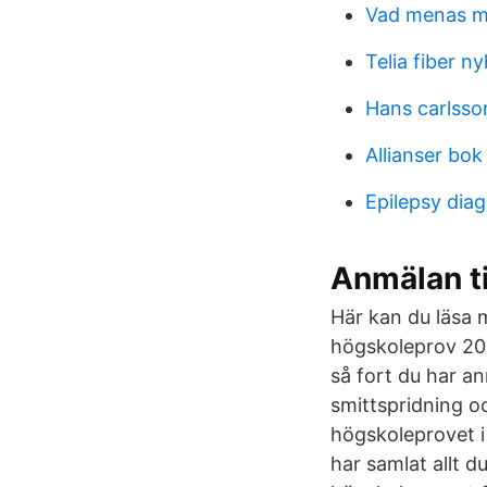
Vad menas me
Telia fiber n
Hans carlss
Allianser bok
Epilepsy diag
Anmälan ti
Här kan du läsa 
högskoleprov 202
så fort du har a
smittspridning o
högskoleprovet 
har samlat allt 